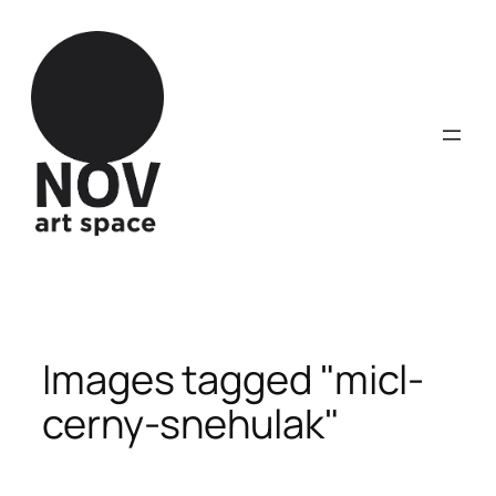
Přeskočit
na
obsah
Images tagged "micl-
cerny-snehulak"